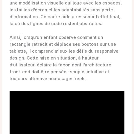
une modélisation visuelle qui joue avec les espaces,
les tailles d’écran et les adaptabilités sans perte
d’information. Ce cadre aide à ressentir l’effet final,
là où des lignes de code restent abstraites.
Ainsi, lorsqu’un enfant observe comment un
rectangle rétrécit et déplace ses boutons sur une
tablette, il comprend mieux les défis du responsive
design. Cette mise en situation, à hauteur
d’utilisateur, éclaire la façon dont l’architecture
front-end doit être pensée : souple, intuitive et
toujours attentive aux usages réels.