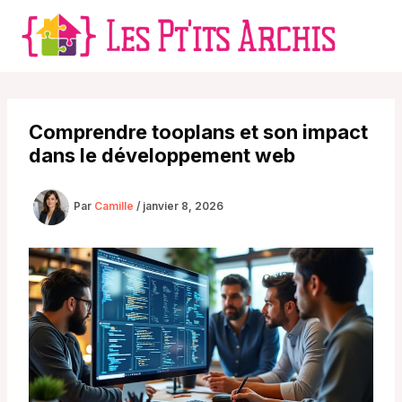
Aller
au
Ma
contenu
M
Comprendre tooplans et son impact
dans le développement web
Par
Camille
/
janvier 8, 2026