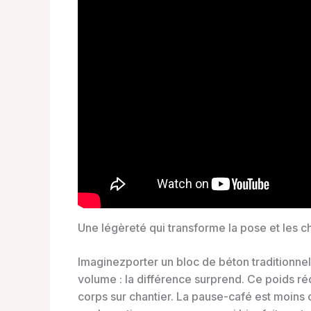
Une légèreté qui transforme la pose et les c
Imaginezporter un bloc de béton traditionn
volume : la différence surprend. Ce poids ré
corps sur chantier. La pause-café est moins 