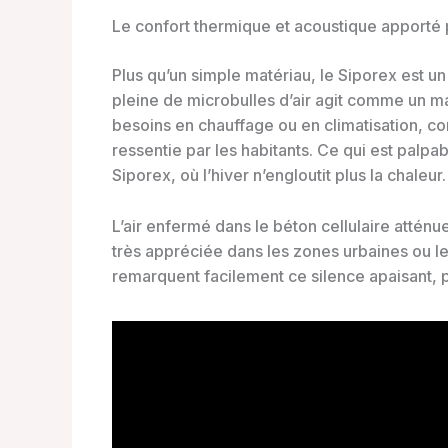
Le confort thermique et acoustique apporté 
Plus qu’un simple matériau, le Siporex est un 
pleine de microbulles d’air agit comme un man
besoins en chauffage ou en climatisation, c
ressentie par les habitants. Ce qui est pa
Siporex, où l’hiver n’engloutit plus la chaleur.
L’air enfermé dans le béton cellulaire atténu
très appréciée dans les zones urbaines ou le
remarquent facilement ce silence apaisant,