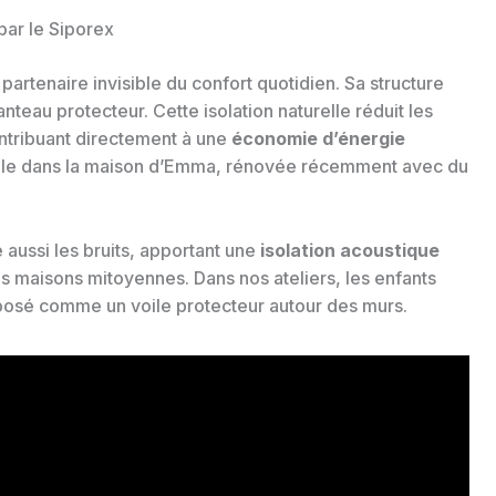
par le Siporex
partenaire invisible du confort quotidien. Sa structure
teau protecteur. Cette isolation naturelle réduit les
ontribuant directement à une
économie d’énergie
lpable dans la maison d’Emma, rénovée récemment avec du
e aussi les bruits, apportant une
isolation acoustique
s maisons mitoyennes. Dans nos ateliers, les enfants
 posé comme un voile protecteur autour des murs.